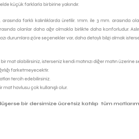
lde küçük farklarla birbirine yakındır.
arasında farklı kalınlıklarda üretilir. 1mm. ile 3 mm. arasında o
rasında olanlar daha ağır olmakla birlikte daha konforludur. As
zı durumlara göre seçenekler var, daha detaylı bilgi almak istersen
ir mat alabilirsiniz, isterseniz kendi matınızı diğer matın üzerine ser
ağırlığı farketmeyecektir.
ları tercih edebilirsiniz.
r mat havlusu çok kullanışlı olur.
üşerse bir dersimize ücretsiz katılıp tüm matlarımı