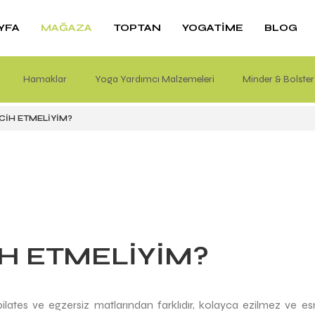
YFA
İLETIŞIM
MAĞAZA
TOPTAN
YOGATIME
BLOG
Hamaklar
Mat Malzemeleri
Yoga Yardımcı Malzemeleri
Sağlık & Bakım
Sima'nın El İşleri
Minder & Bolster
SATIŞ
STÜDYO
CIH ETMELIYIM?
IH ETMELIYIM?
ilates ve egzersiz matlarından farklıdır, kolayca ezilmez 