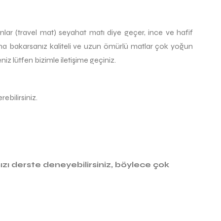
lanlar (travel mat) seyahat matı diye geçer, ince ve hafif
lına bakarsanız kaliteli ve uzun ömürlü matlar çok yoğun
iz lütfen bizimle iletişime geçiniz.
ebilirsiniz.
zı derste deneyebilirsiniz, böylece çok