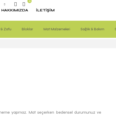
0
HAKKIMIZDA
İLETIŞIM
 & Zafu
Bloklar
Mat Malzemeleri
Sağlık & Bakım
ve esneme yapmaz. Mat seçerken bedensel durumunuz ve