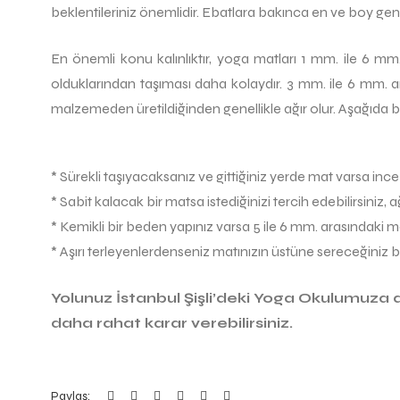
beklentileriniz önemlidir. Ebatlara bakınca en ve boy gene
En önemli konu kalınlıktır, yoga matları 1 mm. ile 6 mm. 
olduklarından taşıması daha kolaydır. 3 mm. ile 6 mm. a
malzemeden üretildiğinden genellikle ağır olur. Aşağıda ba
* Sürekli taşıyacaksanız ve gittiğiniz yerde mat varsa ince b
* Sabit kalacak bir matsa istediğinizi tercih edebilirsiniz, 
* Kemikli bir beden yapınız varsa 5 ile 6 mm. arasındaki mat
* Aşırı terleyenlerdenseniz matınızın üstüne sereceğiniz bi
Yolunuz İstanbul Şişli’deki Yoga Okulumuza d
daha rahat karar verebilirsiniz.
Paylaş: